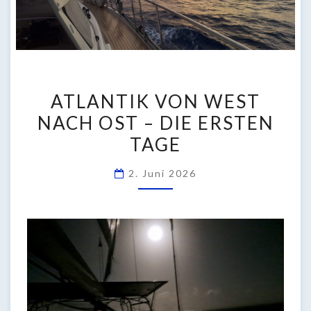
ATLANTIK
ATLANTIK VON WEST
VON
NACH OST – DIE ERSTEN
WEST
TAGE
NACH
OST
2. Juni 2026
–
DIE
ERSTEN
TAGE