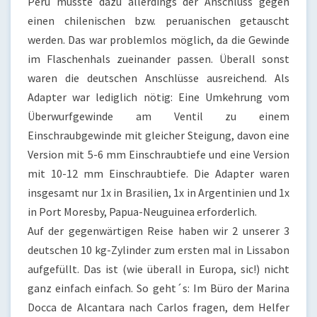
Peru musste dazu allerdings der Anschluss gegen
einen chilenischen bzw. peruanischen getauscht
werden. Das war problemlos möglich, da die Gewinde
im Flaschenhals zueinander passen. Überall sonst
waren die deutschen Anschlüsse ausreichend. Als
Adapter war lediglich nötig: Eine Umkehrung vom
Überwurfgewinde am Ventil zu einem
Einschraubgewinde mit gleicher Steigung, davon eine
Version mit 5-6 mm Einschraubtiefe und eine Version
mit 10-12 mm Einschraubtiefe. Die Adapter waren
insgesamt nur 1x in Brasilien, 1x in Argentinien und 1x
in Port Moresby, Papua-Neuguinea erforderlich.
Auf der gegenwärtigen Reise haben wir 2 unserer 3
deutschen 10 kg-Zylinder zum ersten mal in Lissabon
aufgefüllt. Das ist (wie überall in Europa, sic!) nicht
ganz einfach einfach. So geht´s: Im Büro der Marina
Docca de Alcantara nach Carlos fragen, dem Helfer