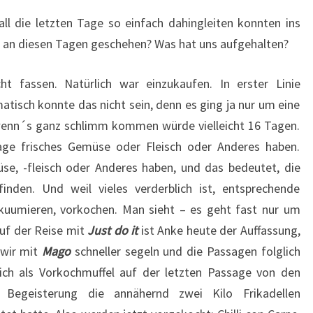
ll die letzten Tage so einfach dahingleiten konnten ins
 an diesen Tagen geschehen? Was hat uns aufgehalten?
ht fassen. Natürlich war einzukaufen. In erster Linie
atisch konnte das nicht sein, denn es ging ja nur um eine
wenn´s ganz schlimm kommen würde vielleicht 16 Tagen.
age frisches Gemüse oder Fleisch oder Anderes haben.
üse, -fleisch oder Anderes haben, und das bedeutet, die
inden. Und weil vieles verderblich ist, entsprechende
akuumieren, vorkochen. Man sieht – es geht fast nur um
auf der Reise mit
Just do it
ist Anke heute der Auffassung,
 wir mit
Mago
schneller segeln und die Passagen folglich
 ich als Vorkochmuffel auf der letzten Passage von den
Begeisterung die annähernd zwei Kilo Frikadellen