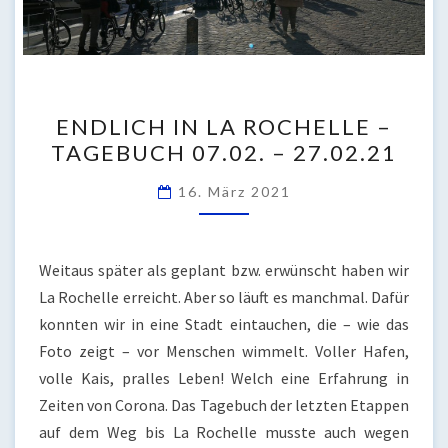
ENDLICH
ENDLICH IN LA ROCHELLE –
IN
TAGEBUCH 07.02. – 27.02.21
LA
ROCHELLE
16. März 2021
–
TAGEBUCH
07.02.
Weitaus später als geplant bzw. erwünscht haben wir
–
La Rochelle erreicht. Aber so läuft es manchmal. Dafür
27.02.21
konnten wir in eine Stadt eintauchen, die – wie das
Foto zeigt – vor Menschen wimmelt. Voller Hafen,
volle Kais, pralles Leben! Welch eine Erfahrung in
Zeiten von Corona. Das Tagebuch der letzten Etappen
auf dem Weg bis La Rochelle musste auch wegen