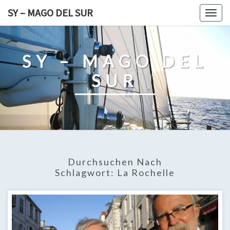
Skip
SY – MAGO DEL SUR
Togg
to
navig
content
SY – MAGO DEL
SUR
Durchsuchen Nach
Schlagwort:
La Rochelle