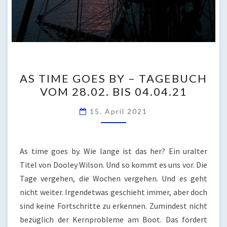
AS
AS TIME GOES BY – TAGEBUCH
TIME
VOM 28.02. BIS 04.04.21
GOES
BY
15. April 2021
–
TAGEBUCH
VOM
As time goes by. Wie lange ist das her? Ein uralter
28.02.
Titel von Dooley Wilson. Und so kommt es uns vor. Die
BIS
Tage vergehen, die Wochen vergehen. Und es geht
04.04.21
nicht weiter. Irgendetwas geschieht immer, aber doch
sind keine Fortschritte zu erkennen. Zumindest nicht
bezüglich der Kernprobleme am Boot. Das fördert