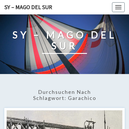
Skip
SY – MAGO DEL SUR
Togg
to
navig
content
SY – MAGO DEL
SUR
Durchsuchen Nach
Schlagwort:
Garachico