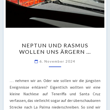
NEPTUN
NEPTUN UND RASMUS
UND
WOLLEN UNS ÄRGERN …
RASMUS
WOLLEN
6. November 2024
UNS
ÄRGERN
…
… nehmen wir an. Oder wie sollen wir die jüngsten
Ereignnisse erklären? Eigentlich wollten wir eine
kleine Nachlese auf Teneriffa und Santa Cruz
verfassen, das vielleicht sogar auf der überschaubaren
Strecke nach La Palma niederschreiben. So sind wir