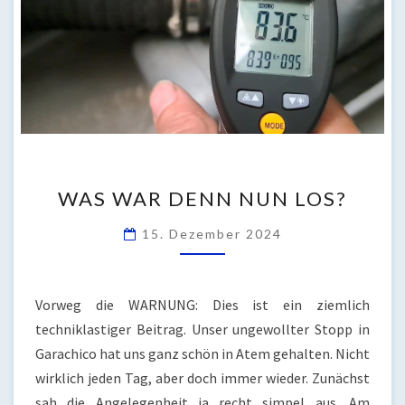
WAS
WAS WAR DENN NUN LOS?
WAR
DENN
15. Dezember 2024
NUN
LOS?
Vorweg die WARNUNG: Dies ist ein ziemlich
techniklastiger Beitrag. Unser ungewollter Stopp in
Garachico hat uns ganz schön in Atem gehalten. Nicht
wirklich jeden Tag, aber doch immer wieder. Zunächst
sah die Angelegenheit ja recht simpel aus. Am