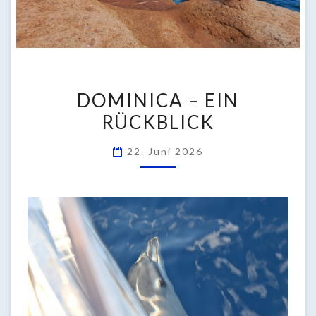
DOMINICA
DOMINICA – EIN
–
RÜCKBLICK
EIN
RÜCKBLICK
22. Juni 2026