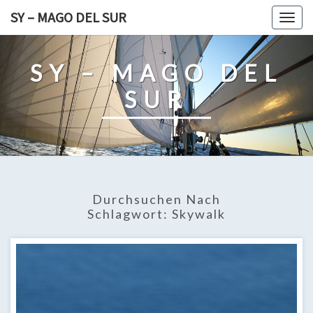
Skip
SY – MAGO DEL SUR
Togg
to
navig
content
SY – MAGO DEL
SUR
Durchsuchen Nach
Schlagwort:
Skywalk