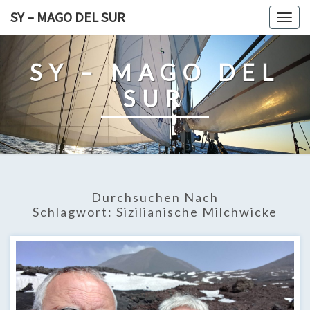
Skip
SY – MAGO DEL SUR
Togg
to
navig
content
SY – MAGO DEL
SUR
Durchsuchen Nach
Schlagwort:
Sizilianische Milchwicke