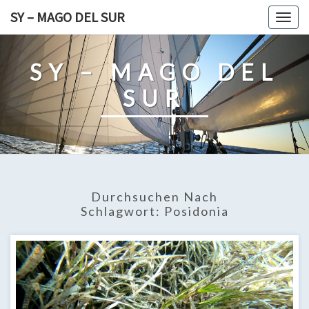
Skip
SY – MAGO DEL SUR
Togg
to
navig
content
SY – MAGO DEL
SUR
Durchsuchen Nach
Schlagwort:
Posidonia