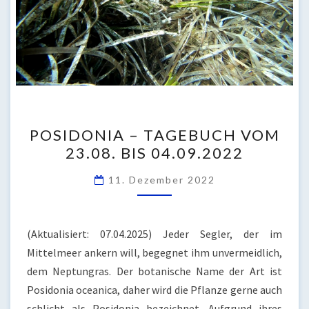
POSIDONIA
POSIDONIA – TAGEBUCH VOM
–
23.08. BIS 04.09.2022
TAGEBUCH
VOM
11. Dezember 2022
23.08.
BIS
04.09.2022
(Aktualisiert: 07.04.2025) Jeder Segler, der im
Mittelmeer ankern will, begegnet ihm unvermeidlich,
dem Neptungras. Der botanische Name der Art ist
Posidonia oceanica, daher wird die Pflanze gerne auch
schlicht als Posidonia bezeichnet. Aufgrund ihres