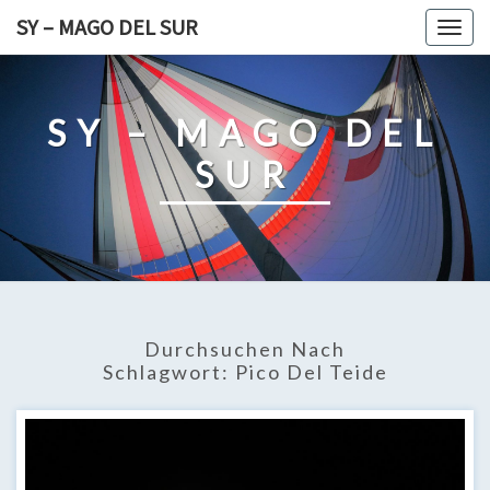
Skip
SY – MAGO DEL SUR
Togg
to
navig
content
SY – MAGO DEL
SUR
Durchsuchen Nach
Schlagwort:
Pico Del Teide