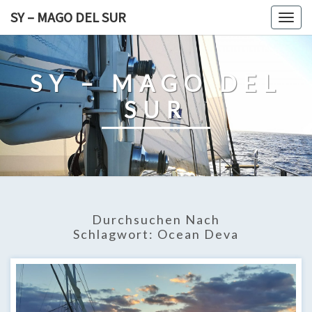
Skip
SY – MAGO DEL SUR
Togg
to
navig
content
SY – MAGO DEL
SUR
Durchsuchen Nach
Schlagwort:
Ocean Deva