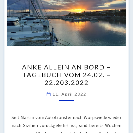
ANKE
ANKE ALLEIN AN BORD –
ALLEIN
TAGEBUCH VOM 24.02. –
AN
22.203.2022
BORD
–
11. April 2022
TAGEBUCH
VOM
24.02.
Seit Martin vom Autotransfer nach Worpswede wieder
–
nach Sizilien zurückgekehrt ist, sind bereits Wochen