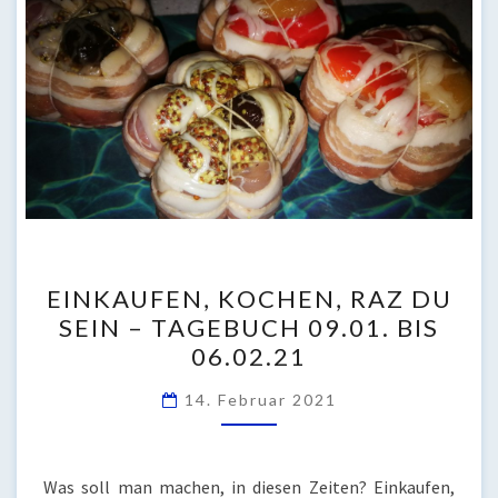
EINKAUFEN,
EINKAUFEN, KOCHEN, RAZ DU
KOCHEN,
SEIN – TAGEBUCH 09.01. BIS
RAZ
06.02.21
DU
SEIN
14. Februar 2021
–
TAGEBUCH
09.01.
Was soll man machen, in diesen Zeiten? Einkaufen,