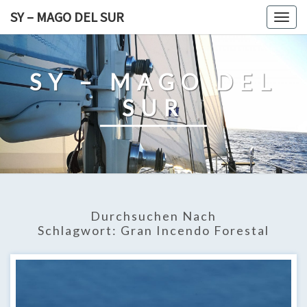
Skip
SY – MAGO DEL SUR
Togg
to
navig
content
SY – MAGO DEL
SUR
Durchsuchen Nach
Schlagwort:
Gran Incendo Forestal