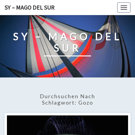
Skip
SY – MAGO DEL SUR
Togg
to
navig
content
SY – MAGO DEL
SUR
Durchsuchen Nach
Schlagwort:
Gozo