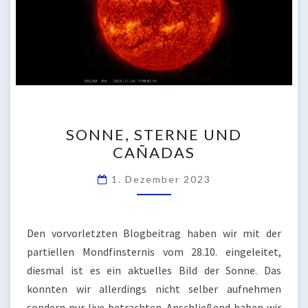
SONNE,
SONNE, STERNE UND
STERNE
CAÑADAS
UND
CAÑADAS
1. Dezember 2023
Den vorvorletzten Blogbeitrag haben wir mit der
partiellen Mondfinsternis vom 28.10. eingeleitet,
diesmal ist es ein aktuelles Bild der Sonne. Das
konnten wir allerdings nicht selber aufnehmen
sondern nur live betrachten. Anschließend haben wir