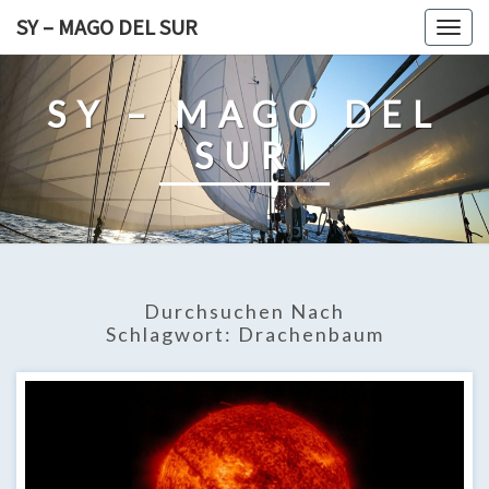
Skip
SY – MAGO DEL SUR
Togg
to
navig
content
SY – MAGO DEL
SUR
Durchsuchen Nach
Schlagwort:
Drachenbaum