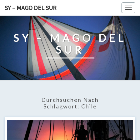
Skip
SY – MAGO DEL SUR
Togg
to
navig
content
SY – MAGO DEL
SUR
Durchsuchen Nach
Schlagwort:
Chile