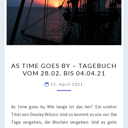
AS
AS TIME GOES BY – TAGEBUCH
TIME
VOM 28.02. BIS 04.04.21
GOES
BY
15. April 2021
–
TAGEBUCH
VOM
As time goes by. Wie lange ist das her? Ein uralter
28.02.
Titel von Dooley Wilson. Und so kommt es uns vor. Die
BIS
Tage vergehen, die Wochen vergehen. Und es geht