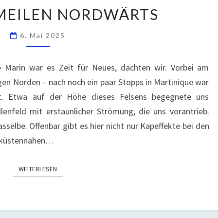
EIN
 MEILEN NORDWÄRTS
PAAR
MEILEN
6. Mai 2025
NORDWÄRTS
 Marin war es Zeit für Neues, dachten wir. Vorbei am
en Norden – nach noch ein paar Stopps in Martinique war
nt. Etwa auf der Höhe dieses Felsens begegnete uns
lenfeld mit erstaunlicher Strömung, die uns vorantrieb.
sselbe. Offenbar gibt es hier nicht nur Kapeffekte bei den
 küstennahen…
WEITERLESEN
WEITERLESEN