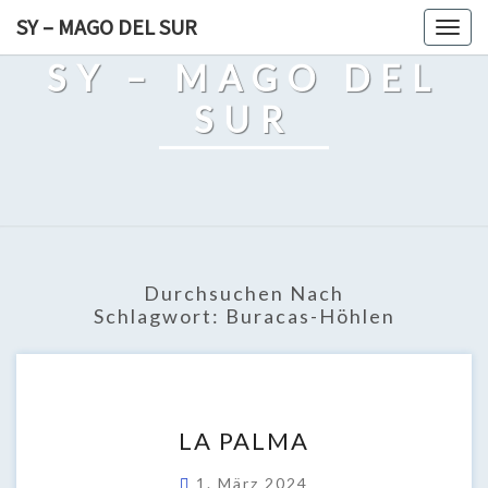
Skip
SY – MAGO DEL SUR
Togg
to
navig
SY – MAGO DEL
content
SUR
Durchsuchen Nach
Schlagwort:
Buracas-Höhlen
LA
LA PALMA
PALMA
1. März 2024