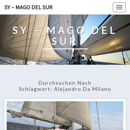
Skip
SY – MAGO DEL SUR
Togg
to
navig
content
SY – MAGO DEL
SUR
Durchsuchen Nach
Schlagwort:
Alejandro Da Milano