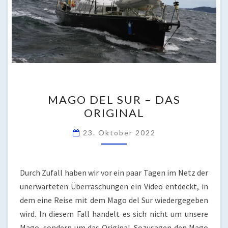
MAGO
MAGO DEL SUR – DAS
DEL
ORIGINAL
SUR
–
23. Oktober 2022
DAS
ORIGINAL
Durch Zufall haben wir vor ein paar Tagen im Netz der
unerwarteten Überraschungen ein Video entdeckt, in
dem eine Reise mit dem Mago del Sur wiedergegeben
wird. In diesem Fall handelt es sich nicht um unsere
Mago, sondern um das Original. Sozusagen den Mago