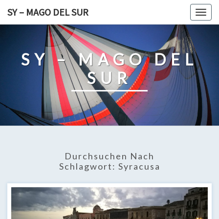
Skip
SY – MAGO DEL SUR
Togg
to
navig
content
SY – MAGO DEL
SUR
Durchsuchen Nach
Schlagwort:
Syracusa