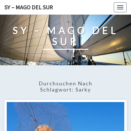
Skip
SY – MAGO DEL SUR
Togg
to
navig
content
SY – MAGO DEL
SUR
Durchsuchen Nach
Schlagwort:
Sarky