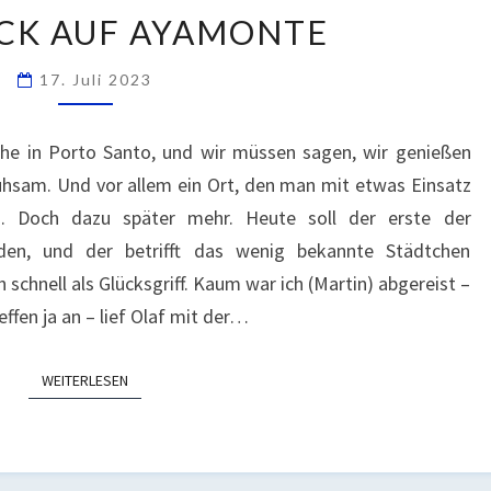
RÜCKBLICK
CK AUF AYAMONTE
AUF
AYAMONTE
17. Juli 2023
che in Porto Santo, und wir müssen sagen, wir genießen
eruhsam. Und vor allem ein Ort, den man mit etwas Einsatz
n. Doch dazu später mehr. Heute soll der erste der
nden, und der betrifft das wenig bekannte Städtchen
schnell als Glücksgriff. Kaum war ich (Martin) abgereist –
effen ja an – lief Olaf mit der…
WEITERLESEN
WEITERLESEN