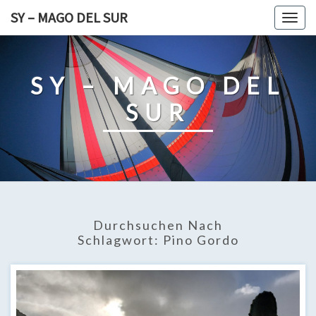
Skip
SY – MAGO DEL SUR
Togg
to
navig
content
SY – MAGO DEL
SUR
Durchsuchen Nach
Schlagwort:
Pino Gordo