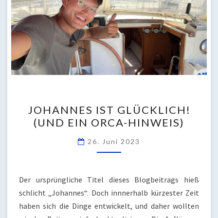
JOHANNES
JOHANNES IST GLÜCKLICH!
IST
(UND EIN ORCA-HINWEIS)
GLÜCKLICH!
(UND
26. Juni 2023
EIN
ORCA-
HINWEIS)
Der ursprüngliche Titel dieses Blogbeitrags hieß
schlicht „Johannes“. Doch innnerhalb kürzester Zeit
haben sich die Dinge entwickelt, und daher wollten