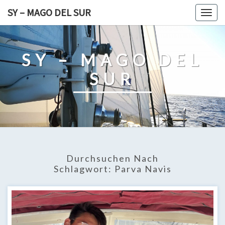
Skip
SY – MAGO DEL SUR
Togg
to
navig
content
SY – MAGO DEL
SUR
Durchsuchen Nach
Schlagwort:
Parva Navis