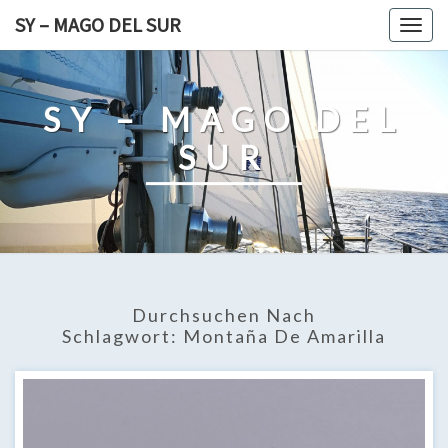
Skip
SY – MAGO DEL SUR
Togg
to
navig
content
SY – MAGO DEL
SUR
Durchsuchen Nach
Schlagwort:
Montaña De Amarilla