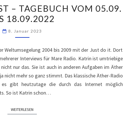
IM
T – TAGEBUCH VOM 05.09.
MARE
S 18.09.2022
PODCAST
–
8. Januar 2023
TAGEBUCH
VOM
er Weltumsegelung 2004 bis 2009 mit der Just do it. Dort
05.09.
mehrerer Interviews für Mare Radio. Katrin ist umtriebige
BIS
icht nur das. Sie ist auch in anderen Aufgaben im Äther
18.09.2022
a nicht mehr so ganz stimmt. Das klassische Äther-Radio
n, es gibt heutzutage die durch das Internet möglich
s. So ist Katrin schon…
WEITERLESEN
WEITERLESEN