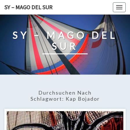
Skip
SY – MAGO DEL SUR
Togg
to
navig
content
SY – MAGO DEL
SUR
Durchsuchen Nach
Schlagwort:
Kap Bojador