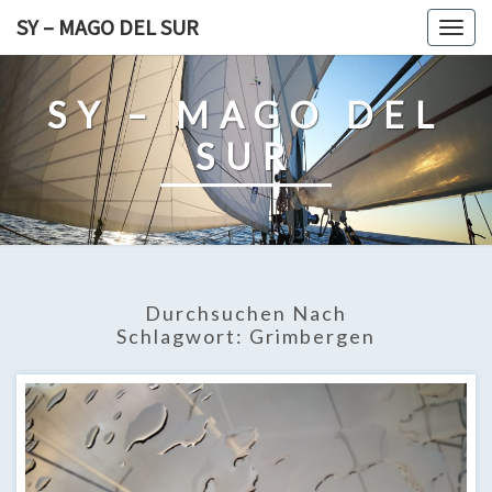
Skip
SY – MAGO DEL SUR
Togg
to
navig
content
SY – MAGO DEL
SUR
Durchsuchen Nach
Schlagwort:
Grimbergen