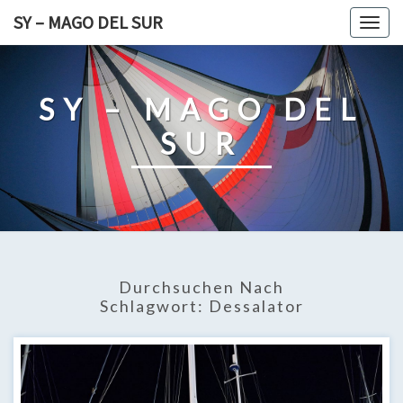
Skip
SY – MAGO DEL SUR
Togg
to
navig
content
SY – MAGO DEL
SUR
Durchsuchen Nach
Schlagwort:
Dessalator