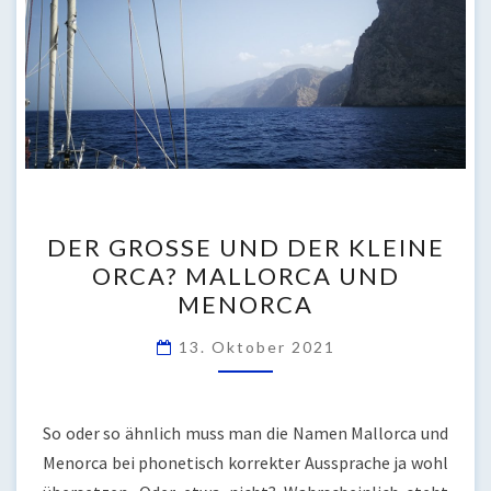
DER
DER GROSSE UND DER KLEINE O
GROSSE U
RCA? MALLORCA UND M
ND D
ENORCA
ER K
LEINE O
13. Oktober 2021
RCA? M
ALLORCA U
ND M
So oder so ähnlich muss man die Namen Mallorca und
ENORCA
Menorca bei phonetisch korrekter Aussprache ja wohl