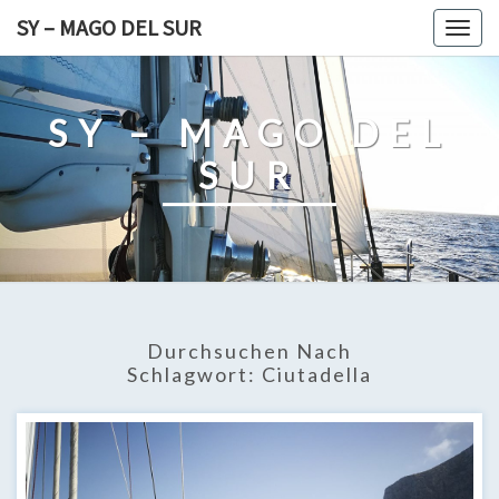
Skip
SY – MAGO DEL SUR
Togg
to
navig
content
SY – MAGO DEL
SUR
Durchsuchen Nach
Schlagwort:
Ciutadella