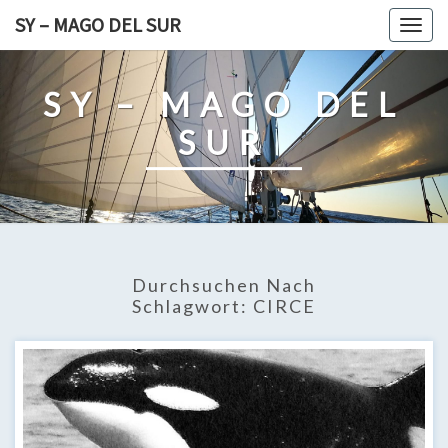
Skip
SY – MAGO DEL SUR
Togg
to
navig
content
SY – MAGO DEL
SUR
Durchsuchen Nach
Schlagwort:
CIRCE