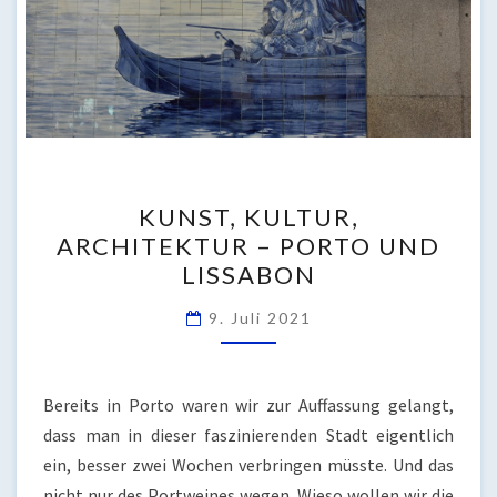
KUNST,
KUNST, KULTUR,
KULTUR,
ARCHITEKTUR – PORTO UND
ARCHITEKTUR
LISSABON
–
PORTO
9. Juli 2021
UND
LISSABON
Bereits in Porto waren wir zur Auffassung gelangt,
dass man in dieser faszinierenden Stadt eigentlich
ein, besser zwei Wochen verbringen müsste. Und das
nicht nur des Portweines wegen. Wieso wollen wir die