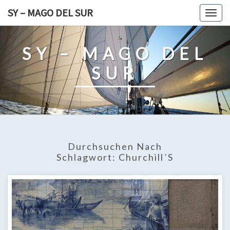
Skip
SY – MAGO DEL SUR
Togg
to
navig
content
SY – MAGO DEL
SUR
Durchsuchen Nach
Schlagwort:
Churchill´s