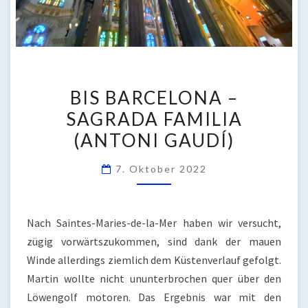
BIS
BIS BARCELONA –
BARCELONA
SAGRADA FAMILIA
–
(ANTONI GAUDÍ)
SAGRADA
FAMILIA
7. Oktober 2022
(ANTONI
GAUDÍ)
Nach Saintes-Maries-de-la-Mer haben wir versucht,
zügig vorwärtszukommen, sind dank der mauen
Winde allerdings ziemlich dem Küstenverlauf gefolgt.
Martin wollte nicht ununterbrochen quer über den
Löwengolf motoren. Das Ergebnis war mit den