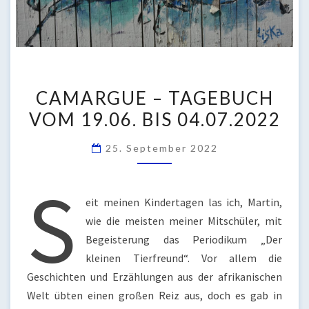
CAMARGUE
CAMARGUE – TAGEBUCH
–
VOM 19.06. BIS 04.07.2022
TAGEBUCH
VOM
25. September 2022
19.06.
BIS
S
04.07.2022
eit meinen Kindertagen las ich, Martin,
wie die meisten meiner Mitschüler, mit
Begeisterung das Periodikum „Der
kleinen Tierfreund“. Vor allem die
Geschichten und Erzählungen aus der afrikanischen
Welt übten einen großen Reiz aus, doch es gab in