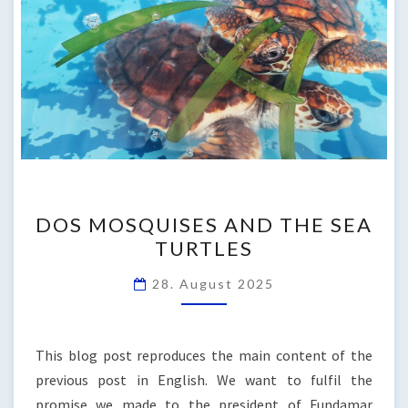
DOS
DOS MOSQUISES AND THE SEA
MOSQUISES
TURTLES
AND
THE
28. August 2025
SEA
TURTLES
This blog post reproduces the main content of the
previous post in English. We want to fulfil the
promise we made to the president of Fundamar