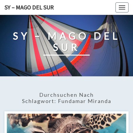
Skip
SY – MAGO DEL SUR
Togg
to
navig
content
SY – MAGO DEL
SUR
Durchsuchen Nach
Schlagwort:
Fundamar Miranda