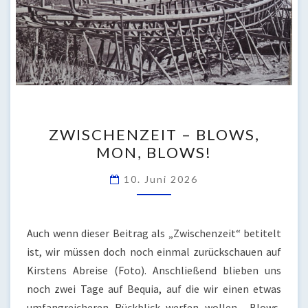
ZWISCHENZEIT
ZWISCHENZEIT – BLOWS,
–
MON, BLOWS!
BLOWS,
MON,
10. Juni 2026
BLOWS!
Auch wenn dieser Beitrag als „Zwischenzeit“ betitelt
ist, wir müssen doch noch einmal zurückschauen auf
Kirstens Abreise (Foto). Anschließend blieben uns
noch zwei Tage auf Bequia, auf die wir einen etwas
umfangreicheren Rückblick werfen wollen. „Blows,