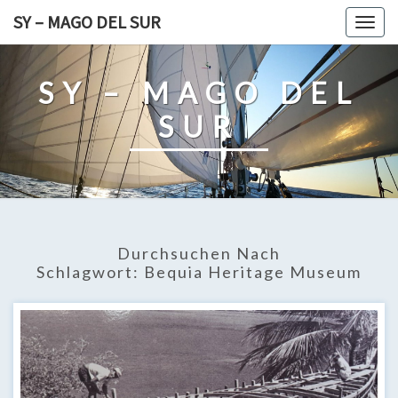
Skip
SY – MAGO DEL SUR
Togg
to
navig
content
SY – MAGO DEL
SUR
Durchsuchen Nach
Schlagwort:
Bequia Heritage Museum