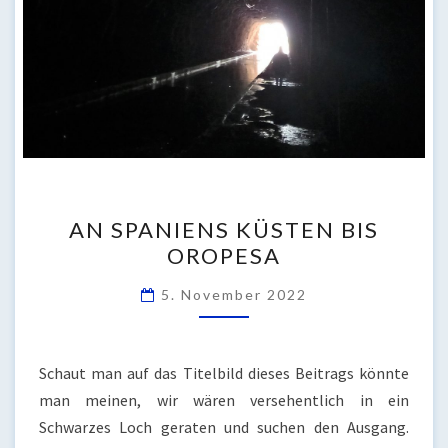
AN
AN SPANIENS KÜSTEN BIS
SPANIENS
OROPESA
KÜSTEN
BIS
5. November 2022
OROPESA
Schaut man auf das Titelbild dieses Beitrags könnte
man meinen, wir wären versehentlich in ein
Schwarzes Loch geraten und suchen den Ausgang.